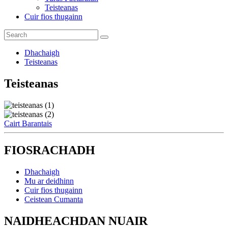
Teisteanas
Cuir fios thugainn
Dhachaigh
Teisteanas
Teisteanas
Cairt Barantais
FIOSRACHADH
Dhachaigh
Mu ar deidhinn
Cuir fios thugainn
Ceistean Cumanta
NAIDHEACHDAN NUAIR