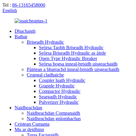
Tel :
86-13165458000
English
Dhachaigh
Bathar
Briseadh Hydraulic
Seòrsa Taobh Briseadh Hydraulic
Seòrsa Briseadh Hydraulic as àirde
Open Type Hydraulic Breaker
Seòrsa bogsa inneal-brisidh uisgeachaidh
Pàirtean a bharrachd inneal-brisidh uisgeachaidh
Ceangal cladhaiche
Coupler luath Hydraulic
Grapple Hydraulic
Compactor Hydraulic
Seargadh Hydraulic
Pulverizer Hydraulic
Naidheachdan
Naidheachdan Companaidh
Naidheachdan gnìomhachas
Ceistean Cumanta
Mu ar deidhinn
Turas Factaraidh