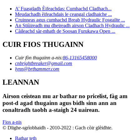
A’ Fuasgladh Èifeachdas: Cumhachd Cladhach...
Meudachadh èifeachdais le ceangal cladhaiche ...
Cruinneas agus cumhachd Breab Hydraulic Fosgailte ...
An Stiùireadh mu dheireadh airson Cladhach Hydraulic ...
Càileachd sàr-mhath de Soosan Furukawa Open ...
CUIR FIOS THUGAINN
Cuir fòn thugainn a-nis:
86-13165458000
cnbrightbreaker@gmail.com
lynn@brthammer.com
LEANNAN
Airson ceistean mu ar bathar no pricelist, fàg am
post-d agad thugainn agus bidh sinn ann an
conaltradh taobh a-staigh 24 uairean.
Fios a-nis
© Dlighe-sgrìobhaidh - 2010-2022 : Gach còir glèidhte.
Bathar teth